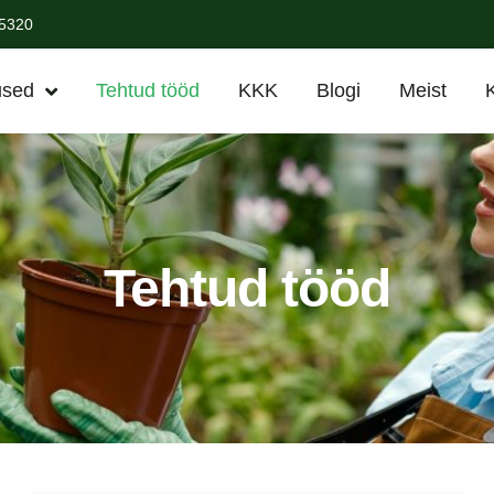
35320
used
Tehtud tööd
KKK
Blogi
Meist
Tehtud tööd