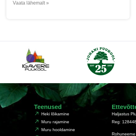
Vaata lähemalt »
Teenused
Ettevõtt
Heki lõikamine
Haljastus P
Muru rajamine
Reg: 12844
Muru hooldamine
Rohuneeme 