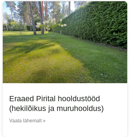
Eraaed Pirital hooldustööd
(hekilõikus ja muruhooldus)
Vaata lähemalt »