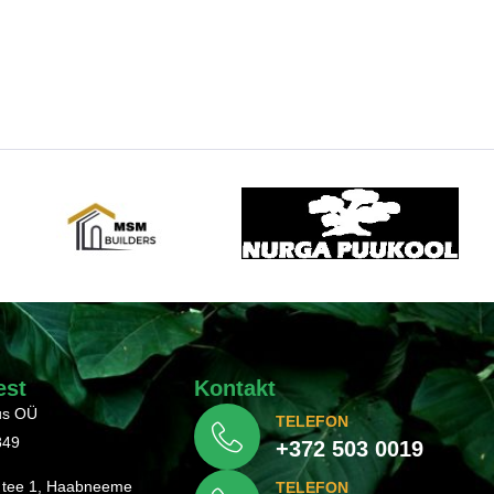
est
Kontakt
lus OÜ
TELEFON
849
+372 503 0019
tee 1, Haabneeme
TELEFON