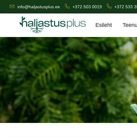
info@haljastusplus.ee
+372 503 0019
+372 533 
Esileht
Teen