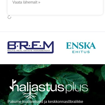
Vaata lähemalt »
Pakume kvaliteetseid ja keskkonnasõbralikke