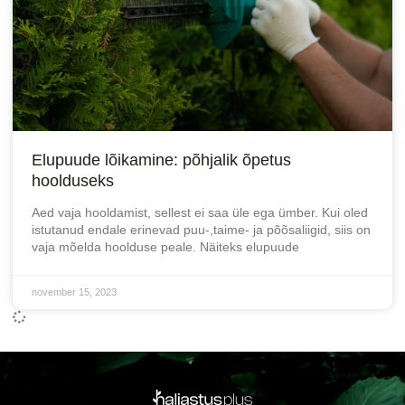
Elupuude lõikamine: põhjalik õpetus
hoolduseks
Aed vaja hooldamist, sellest ei saa üle ega ümber. Kui oled
istutanud endale erinevad puu-,taime- ja põõsaliigid, siis on
vaja mõelda hoolduse peale. Näiteks elupuude
november 15, 2023