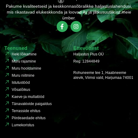
Pakume kvaliteetseid ja keskkonnasõbralikke haljastuslahendusi,
mis rikastavad elukeskkonda ja loovad ilu ja jätkusuutlikust meie
ümber.
Teenused
Ettevõttest
Heki lõikamine
Haljastus Plus OÜ
Muru rajamine
Reg: 12844849
Muru hooldamine
Rohuneeme tee 1, Haabneeme
Muru niitmine
alevik, Viimsi vald, Harjumaa 74001
Istutustööd
Võsalõikus
Kaeve-ja mullatööd
Tänavakivide paigaldus
Terrasside ehitus
Piirdeaedade ehitus
Lumekoristus