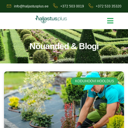
info@haljastusplus.ee
+372 503 0019
+372 533 35320
Nõuanded & Blogi
KODUHOOVI HOOLDUS